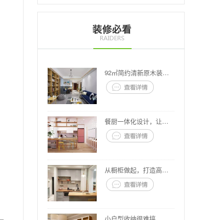
92㎡简约清新原木装修案例
餐厨一体化设计，让你家省出10㎡
从橱柜做起，打造高颜值厨房。
小户型收纳很难搞，我们都这么做。