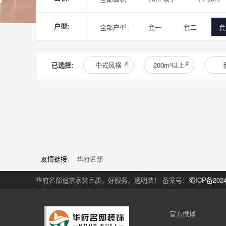
户型:
全部户型
套一
套二
套
已选择:
中式风格
X
200m²以上
X
友情链接:
华府名邸
华府名邸追求家装品质，好服务，透明装！ 备案号：
蜀ICP备2024
官方微博