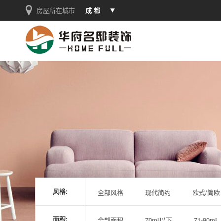
房屋所在城市
成 都
风格:
全部风格
现代简约
欧式/简欧
面积:
全部面积
70m²以下
71-90m²