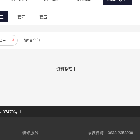
三
套四
套五
套三
X
撤销全部
资料整理中......
107479号-1
装修服务
家装咨询：0833-2358999