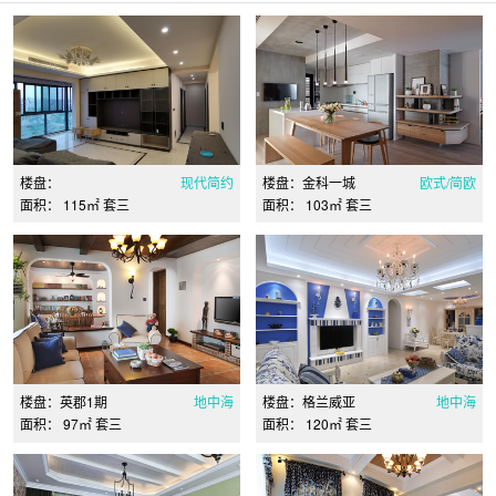
楼盘：
现代简约
楼盘：金科一城
欧式/简欧
面积： 115㎡ 套三
面积： 103㎡ 套三
楼盘：英郡1期
地中海
楼盘：格兰威亚
地中海
面积： 97㎡ 套三
面积： 120㎡ 套三