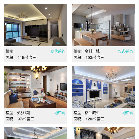
楼盘：
现代简约
楼盘：金科一城
欧式/简欧
面积： 115㎡ 套三
面积： 103㎡ 套三
楼盘：英郡1期
地中海
楼盘：格兰威亚
地中海
面积： 97㎡ 套三
面积： 120㎡ 套三